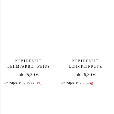
KREIDEZEIT
KREIDEZEIT
LEHMFARBE, WEISS
LEHMFEINPUTZ
ab
25,50
€
ab
26,80
€
Grundpreis:
12,75
€
/
1 kg
Grundpreis:
5,36
€
/
kg
Dieses Produkt weist mehrere Varianten auf. Die Op
Dieses Produkt we