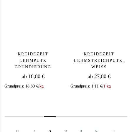
KREIDEZEIT
KREIDEZEIT
LEHMPUTZ
LEHMSTREICHPUTZ,
GRUNDIERUNG
WEISS
ab
18,80
€
ab
27,80
€
Grundpreis:
18,80
€
/
kg
Grundpreis:
1,11
€
/
1 kg
Dieses Produkt weist mehrere Varianten auf. Die Op
Dieses Produkt we
1
2
3
4
5