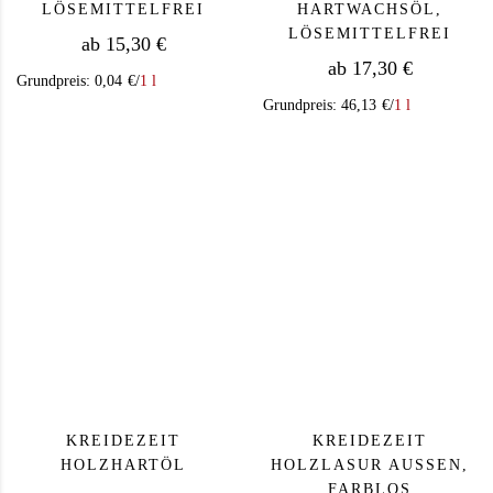
LÖSEMITTELFREI
HARTWACHSÖL,
LÖSEMITTELFREI
ab
15,30
€
ab
17,30
€
Grundpreis:
0,04
€
/
1 l
Grundpreis:
46,13
€
/
1 l
Dieses Produkt weist mehrere Varianten auf. Die Op
Dieses Produkt we
KREIDEZEIT
KREIDEZEIT
HOLZHARTÖL
HOLZLASUR AUSSEN, F
ARBLOS