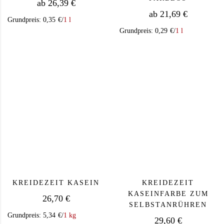
ab
26,39
€
ab
21,69
€
Grundpreis:
0,35
€
/
1 l
Grundpreis:
0,29
€
/
1 l
Dieses Produkt weist mehrere Varianten auf. Die Op
Dieses Produkt we
KREIDEZEIT KASEIN
KREIDEZEIT
KASEINFARBE ZUM
26,70
€
SELBSTANRÜHREN
Grundpreis:
5,34
€
/
1 kg
29,60
€