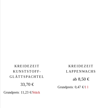
Dieses Produkt weist mehrere Varianten auf. Die Op
KREIDEZEIT
KREIDEZEIT
KUNSTSTOFF-
LAPPENWACHS
GLÄTTSPACHTEL
ab
8,50
€
33,70
€
Grundpreis:
0,47
€
/
1 l
Grundpreis:
11,23
€
/
Stück
Dieses Produkt we