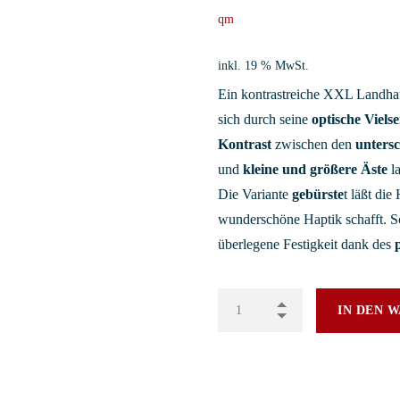
qm
inkl. 19 % MwSt.
Ein kontrastreiche XXL Landhau
sich durch seine
optische Vielse
Kontrast
zwischen den
unters
und
kleine und größere Äste
la
Die Variante
gebürste
t läßt die
wunderschöne Haptik schafft. S
überlegene Festigkeit dank des
IN DEN 