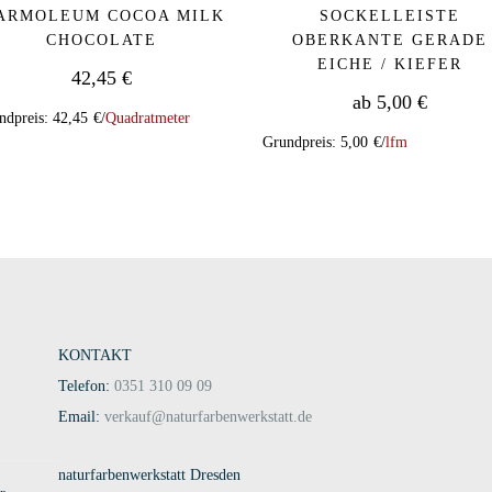
ARMOLEUM COCOA MILK
SOCKELLEISTE
CHOCOLATE
OBERKANTE GERADE
EICHE / KIEFER
42,45
€
ab
5,00
€
ndpreis:
42,45
€
/
Quadratmeter
dukt weist mehrere Varianten auf. Die Optionen können auf der Produk
Grundpreis:
5,00
€
/
lfm
KONTAKT
Telefon:
0351 310 09 09
Email:
verkauf@naturfarbenwerkstatt.de
naturfarbenwerkstatt Dresden