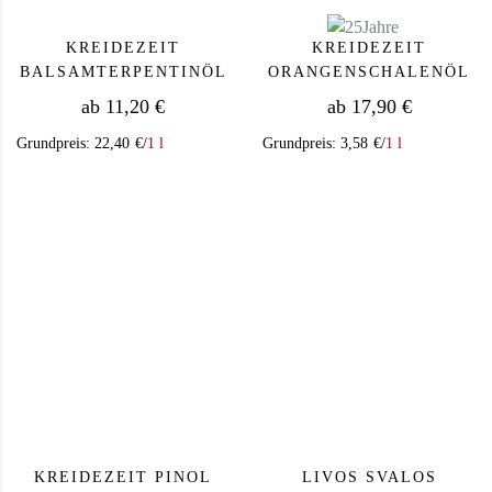
KREIDEZEIT
KREIDEZEIT
BALSAMTERPENTINÖL
ORANGENSCHALENÖL
ab
11,20
€
ab
17,90
€
Grundpreis:
22,40
€
/
1 l
Grundpreis:
3,58
€
/
1 l
Dieses Produkt weist mehrere Varianten auf. Die Op
Dieses Produkt we
KREIDEZEIT PINOL
LIVOS SVALOS