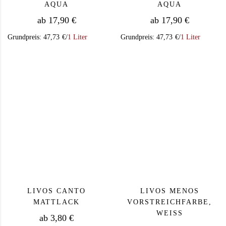
AQUA
QUA
ab
17,90
€
ab
17,90
€
Grundpreis:
47,73
€
/
1 Liter
Grundpreis:
47,73
€
/
1 Liter
Dieses Produkt weist mehrere Varianten auf. Die Op
Dieses Produkt we
LIVOS CANTO
LIVOS MENOS
MATTLACK
VORSTREICHFARBE,
WEISS
ab
3,80
€