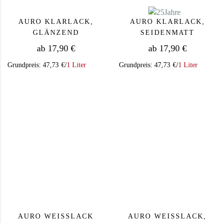
AURO KLARLACK,
AURO KLARLACK,
GLÄNZEND
SEIDENMATT
ab
17,90
€
ab
17,90
€
Grundpreis:
47,73
€
/
1 Liter
Grundpreis:
47,73
€
/
1 Liter
Dieses Produkt weist mehrere Varianten auf. Die Op
Dieses Produkt we
AURO WEISSLACK
AURO WEISSLACK, A