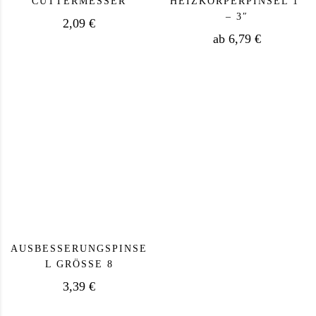
CUTTERMESSER
HEIZKÖRPERPINSEL 1″
– 3″
2,09
€
ab
6,79
€
Dieses Produkt we
AUSBESSERUNGSPINSE
L GRÖSSE 8
3,39
€