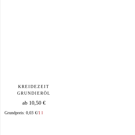
Dieses Produkt weist mehrere Varianten auf. Die Op
Dieses Produkt we
KREIDEZEIT
GRUNDIERÖL
ab
10,50
€
Grundpreis:
0,03
€
/
1 l
Dieses Produkt weist mehrere Varianten auf. Die Op