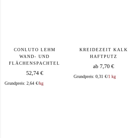
CONLUTO LEHM
KREIDEZEIT KALK
WAND- UND
HAFTPUTZ
FLÄCHENSPACHTEL
ab
7,70
€
52,74
€
Grundpreis:
0,31
€
/
1 kg
Grundpreis:
2,64
€
/
kg
Dieses Produkt we
Dieses Produkt weist mehrere Varianten auf. Die Op