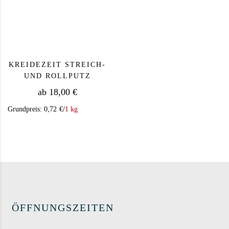
KREIDEZEIT STREICH-
UND ROLLPUTZ
ab
18,00
€
Grundpreis:
0,72
€
/
1 kg
Dieses Produkt weist mehrere Varianten auf. Die Op
ÖFFNUNGSZEITEN