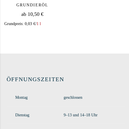
GRUNDIERÖL
ab
10,50
€
Grundpreis:
0,03
€
/
1 l
Dieses Produkt weist mehrere Varianten auf. Die Op
ÖFFNUNGSZEITEN
Montag
geschlossen
Dienstag
9–13 und 14–18 Uhr