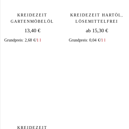
KREIDEZEIT
KREIDEZEIT HARTÖL,
GARTENMÖBELÖL
LÖSEMITTELFREI
13,40
€
ab
15,30
€
Grundpreis:
2,68
€
/
1 l
Grundpreis:
0,04
€
/
1 l
Dieses Produkt we
KREIDEZEIT