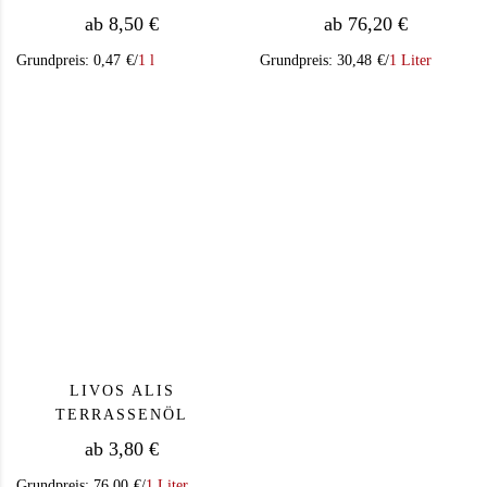
ab
8,50
€
ab
76,20
€
Grundpreis:
0,47
€
/
1 l
Grundpreis:
30,48
€
/
1 Liter
Dieses Produkt weist mehrere Varianten auf. Die Op
Dieses Produkt we
LIVOS ALIS
TERRASSENÖL
ab
3,80
€
Grundpreis:
76,00
€
/
1 Liter