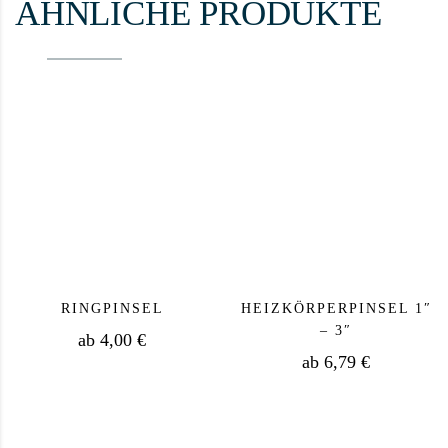
ÄHNLICHE PRODUKTE
RINGPINSEL
HEIZKÖRPERPINSEL 1″
– 3″
ab
4,00
€
ab
6,79
€
Dieses Produkt weist mehrere Varianten auf. Die Op
Dieses Produkt we