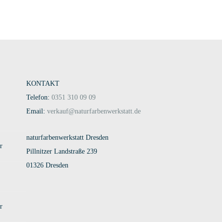
dukt weist mehrere Varianten auf. Die Optionen können auf der Produk
Dieses Produkt weist mehrere Varianten
KONTAKT
Telefon:
0351 310 09 09
Email:
verkauf@naturfarbenwerkstatt.de
naturfarbenwerkstatt Dresden
r
Pillnitzer Landstraße 239
01326 Dresden
r