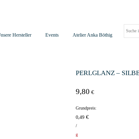
nsere Hersteller
Events
Atelier Anka Böthig
PERLGLANZ – SIL
9,80
€
Grundpreis:
€
0,49
/
g