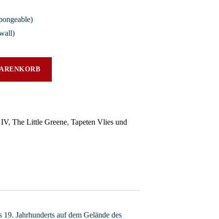
pongeable)
wall)
WARENKORB
Z
 IV
,
The Little Greene
,
Tapeten Vlies und
es 19. Jahrhunderts auf dem Gelände des