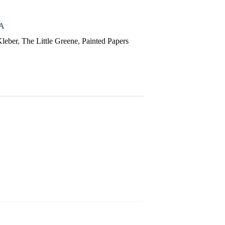
A
Kleber
,
The Little Greene
,
Painted Papers