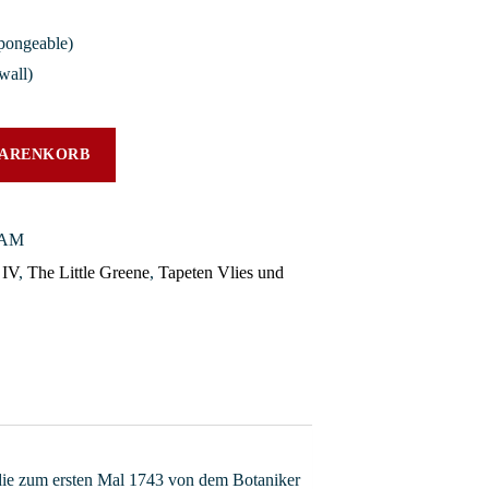
pongeable)
wall)
WARENKORB
SAM
 IV
,
The Little Greene
,
Tapeten Vlies und
 die zum ersten Mal 1743 von dem Botaniker