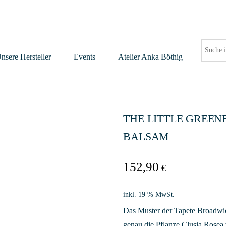
nsere Hersteller
Events
Atelier Anka Böthig
THE LITTLE GREEN
BALSAM
152,90
€
inkl. 19 % MwSt.
Das Muster der Tapete Broadwic
genau die Pflanze Clusia Rosea