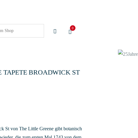
0
E TAPETE BROADWICK ST
k St von The Little Greene gibt botanisch
 wieder, die zum ersten Mal 1743 von dem