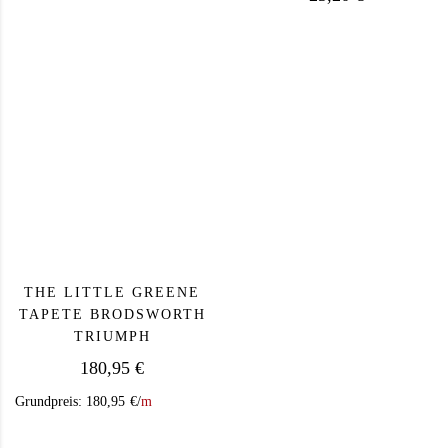
Dieses Produkt weist mehrere Varianten auf. Die Op
THE LITTLE GREENE
TAPETE BRODSWORTH
TRIUMPH
180,95
€
Grundpreis:
180,95
€
/
m