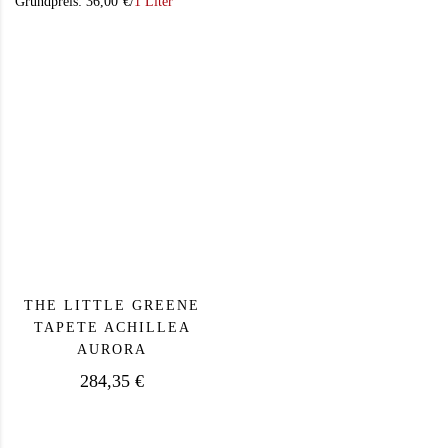
Grundpreis:
36,00
€
/
1 Liter
Dieses Produkt weist mehrere Varianten auf. Die Op
THE LITTLE GREENE
TAPETE ACHILLEA
AURORA
284,35
€