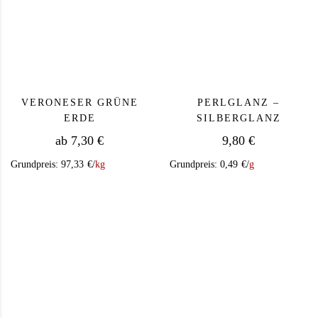
VERONESER GRÜNE
PERLGLANZ –
ERDE
SILBERGLANZ
ab
7,30
€
9,80
€
Grundpreis:
97,33
€
/
kg
Grundpreis:
0,49
€
/
g
Dieses Produkt weist mehrere Varianten auf. Die Op