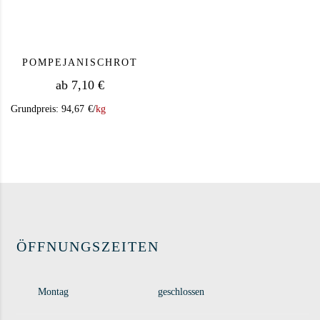
POMPEJANISCHROT
ab
7,10
€
Grundpreis:
94,67
€
/
kg
Dieses Produkt weist mehrere Varianten auf. Die Op
ÖFFNUNGSZEITEN
Montag
geschlossen