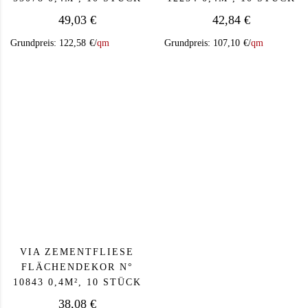
49,03
€
42,84
€
Grundpreis:
122,58
€
/
qm
Grundpreis:
107,10
€
/
qm
VIA ZEMENTFLIESE
FLÄCHENDEKOR N°
10843 0,4M², 10 STÜCK
38,08
€