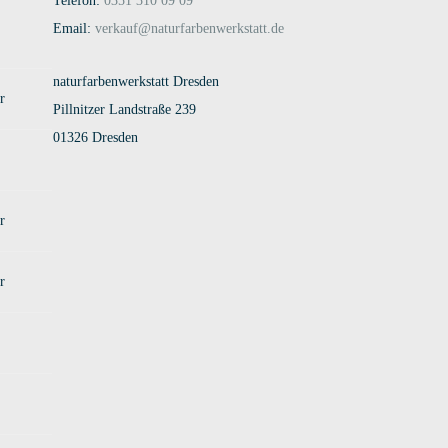
Telefon:
0351 310 09 09
Email:
verkauf@naturfarbenwerkstatt.de
naturfarbenwerkstatt Dresden
r
Pillnitzer Landstraße 239
01326 Dresden
r
r