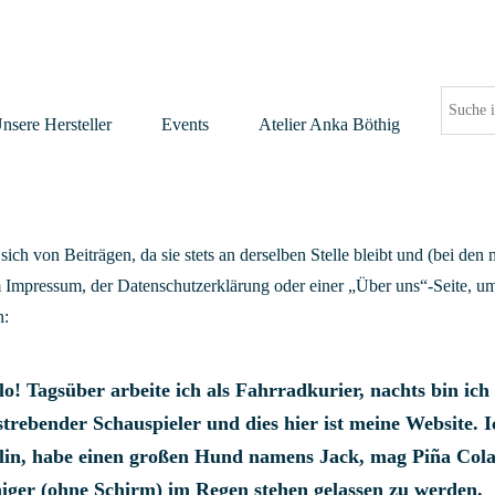
nsere Hersteller
Events
Atelier Anka Böthig
t sich von Beiträgen, da sie stets an derselben Stelle bleibt und (bei d
em Impressum, der Datenschutzerklärung oder einer „Über uns“-Seite, u
n:
lo! Tagsüber arbeite ich als Fahrradkurier, nachts bin ich 
strebender Schauspieler und dies hier ist meine Website. I
lin, habe einen großen Hund namens Jack, mag Piña Cola
iger (ohne Schirm) im Regen stehen gelassen zu werden.