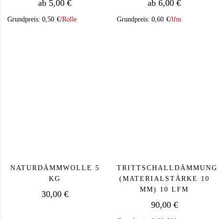
ab
5,00
€
ab
6,00
€
Grundpreis:
0,50
€
/
Rolle
Grundpreis:
0,60
€
/
lfm
Dieses Produkt weist mehrere Varianten auf. Die Op
Dieses Produkt we
NATURDÄMMWOLLE 5
TRITTSCHALLDÄMMUNG
KG
(MATERIALSTÄRKE 10
MM) 10 LFM
30,00
€
90,00
€