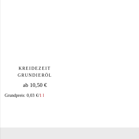
KREIDEZEIT
GRUNDIERÖL
ab
10,50
€
Grundpreis:
0,03
€
/
1 l
Dieses Produkt weist mehrere Varianten auf. Die Op