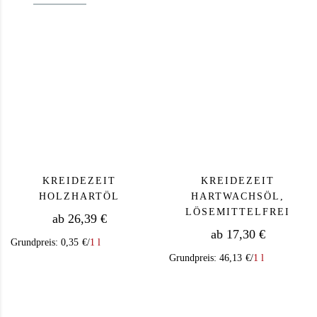
KREIDEZEIT
KREIDEZEIT
HOLZHARTÖL
HARTWACHSÖL,
LÖSEMITTELFREI
ab
26,39
€
ab
17,30
€
Grundpreis:
0,35
€
/
1 l
Grundpreis:
46,13
€
/
1 l
Dieses Produkt weist mehrere Varianten auf. Die Op
Dieses Produkt we