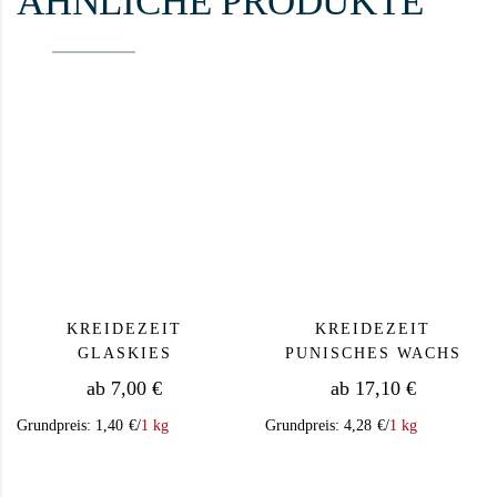
ÄHNLICHE PRODUKTE
KREIDEZEIT
KREIDEZEIT
GLASKIES
PUNISCHES WACHS
ab
7,00
€
ab
17,10
€
Grundpreis:
1,40
€
/
1 kg
Grundpreis:
4,28
€
/
1 kg
Dieses Produkt weist mehrere Varianten auf. Die Op
Dieses Produkt we