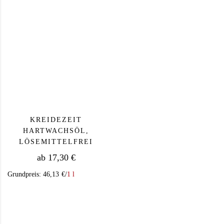
KREIDEZEIT
HARTWACHSÖL,
LÖSEMITTELFREI
ab
17,30
€
Grundpreis:
46,13
€
/
1 l
Dieses Produkt weist mehrere Varianten auf. Die Op