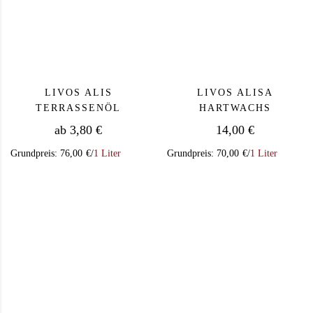
LIVOS ALIS
LIVOS ALISA
TERRASSENÖL
HARTWACHS
ab
3,80
€
14,00
€
Grundpreis:
76,00
€
/
1 Liter
Grundpreis:
70,00
€
/
1 Liter
Dieses Produkt weist mehrere Varianten auf. Die Op