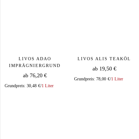
LIVOS ADAO
LIVOS ALIS TEAKÖL
IMPRÄGNIERGRUND
ab
19,50
€
ab
76,20
€
Grundpreis:
78,00
€
/
1 Liter
Grundpreis:
30,48
€
/
1 Liter
Dieses Produkt we
Dieses Produkt weist mehrere Varianten auf. Die Op