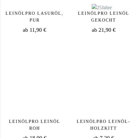
LEINÖLPRO LASURÖL,
LEINÖLPRO LEINÖL
PUR
GEKOCHT
ab
11,90
€
ab
21,90
€
Dieses Produkt weist mehrere Varianten auf. Die Op
Dieses Produkt we
LEINÖLPRO LEINÖL
LEINÖLPRO LEINÖL-
ROH
HOLZKITT