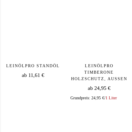
LEINÖLPRO STANDÖL
LEINÖLPRO
TIMBERONE
ab
11,61
€
HOLZSCHUTZ, AUSSEN
ab
24,95
€
Dieses Produkt weist mehrere Varianten auf. Die Op
Grundpreis:
24,95
€
/
1 Liter
Dieses Produkt we