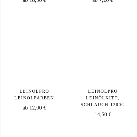
ab
18,90
€
ab
7,20
€
Dieses Produkt weist mehrere Varianten auf. Die Op
Dieses Produkt we
LEINÖLPRO
LEINÖLPRO
LEINÖLFARBEN
LEINÖLKITT,
SCHLAUCH 1200G
ab
12,00
€
14,50
€
Dieses Produkt weist mehrere Varianten auf. Die Op