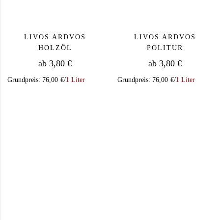
LIVOS ARDVOS
LIVOS ARDVOS
HOLZÖL
POLITUR
ab
3,80
€
ab
3,80
€
Grundpreis:
76,00
€
/
1 Liter
Grundpreis:
76,00
€
/
1 Liter
Dieses Produkt weist mehrere Varianten auf. Die Op
Dieses Produkt we